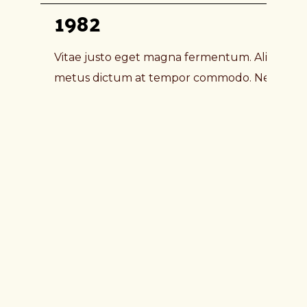
dict
1982
ultri
eget
Vitae justo eget magna fermentum. Aliquet ris
19
metus dictum at tempor commodo. Nec ultrice