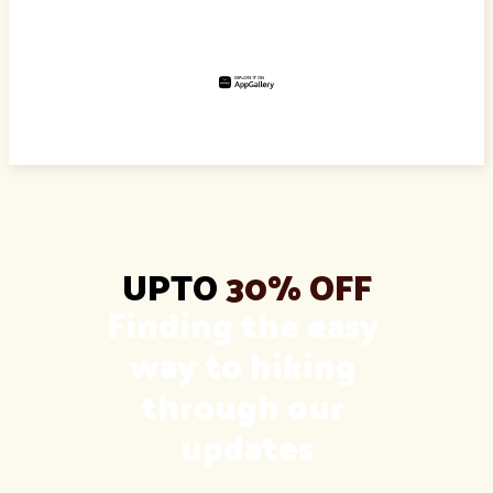
UPTO
 30% OFF
Finding the easy 
way to hiking 
through our 
updates