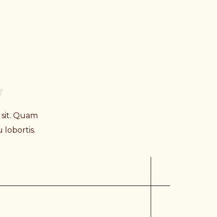
y
 sit. Quam
 lobortis.
A