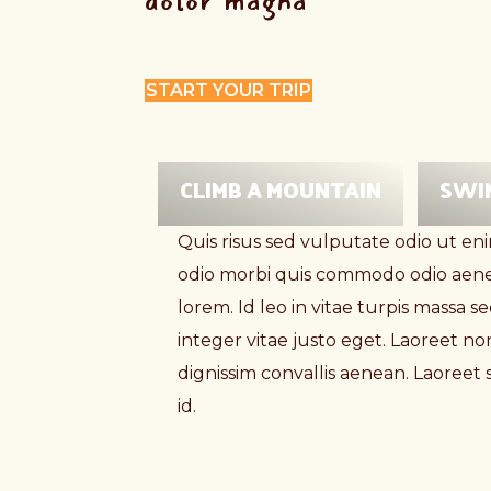
dolor magna
START YOUR TRIP
CLIMB A MOUNTAIN
SWI
Quis risus sed vulputate odio ut eni
odio morbi quis commodo odio aenea
lorem. Id leo in vitae turpis mass
integer vitae justo eget. Laoreet no
dignissim convallis aenean. Laoreet
id.